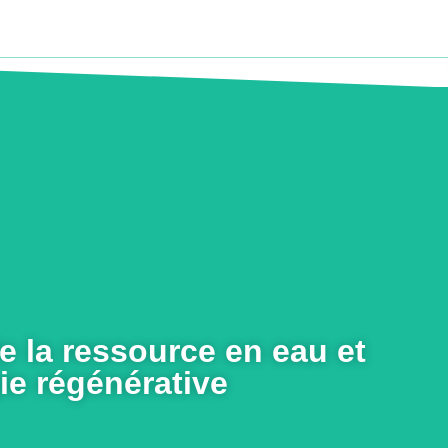
avoir plus
e la ressource en eau et
ie régénérative
Exemples