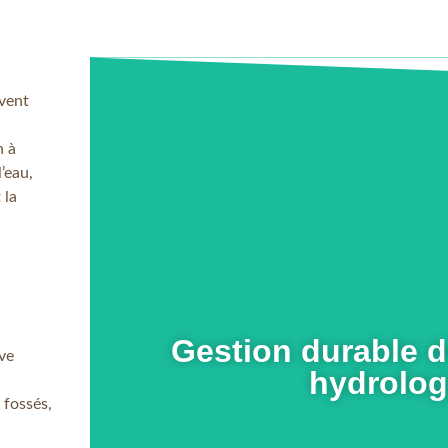
ivent
n à
’eau,
 la
En s
Gestion durable d
ve
hydrolog
 fossés,