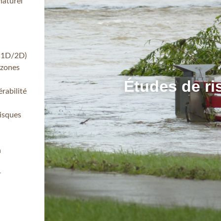
naturel
e 1D/2D)
 zones
En s
Études de ri
érabilité
risques
n
r