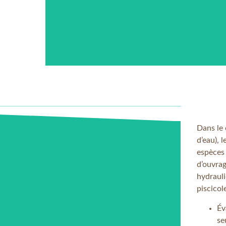
Dans le 
d’eau), 
espèces
d’ouvrag
hydrauli
piscicol
Év
se