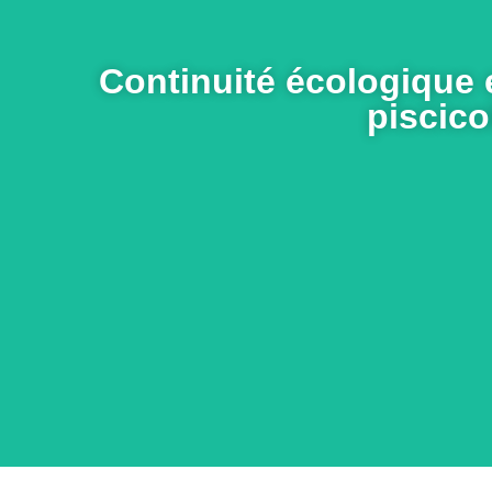
En savoir
Continuité écologique e
piscico
Exemples