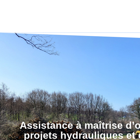
En savoir
Assistance à maîtrise d
projets hydrauliques e
Exemples