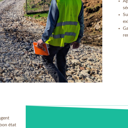
Ap
sé
Su
ex
Ga
re
agent
 bon état