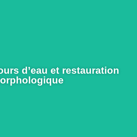
avoir plus
urs d’eau et restauration
orphologique
Exemples